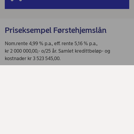
Priseksempel Førstehjemslån
Nom.rente 4,99 % p.a., eff. rente 5,16 % p.a.,
kr 2 000 000,00,- o/25 år. Samlet kredittbeløp- og
kostnader kr 3 523 545,00.
Min dagligbank