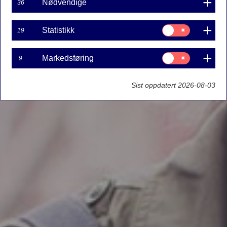
Nødvendige
36
Samtykke
Statistikk
19
til:
Statistikk
Samtykke
Markedsføring
9
til:
Markedsføring
Sist oppdatert 2026-08-03