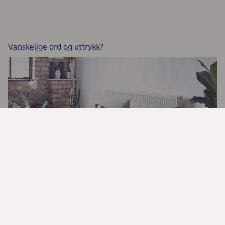
Vanskelige ord og uttrykk?
Ord og uttrykk om boligkjøpet