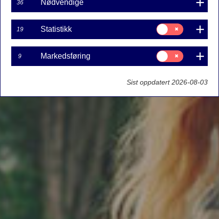
Nødvendige
36
Samtykke
Statistikk
19
til:
Statistikk
Samtykke
Markedsføring
9
til:
Markedsføring
Sist oppdatert 2026-08-03