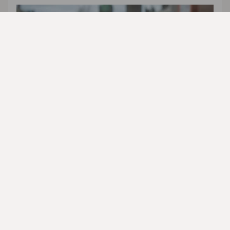
Trine byttet bank til Nordea, og ble møtt på en måte
av rådgiveren sin som gjorde at hun følte seg sett.
Les om Trine