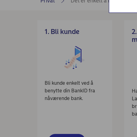
Privat
Det er enkelt å bytte bank 
Nordea Liv (nettside)
Persondialogen - Nordea Liv
1. Bli kunde
2
m
Bli kunde enkelt ved å
benytte din BankID fra
Ha
nåværende bank.
La
br
ba