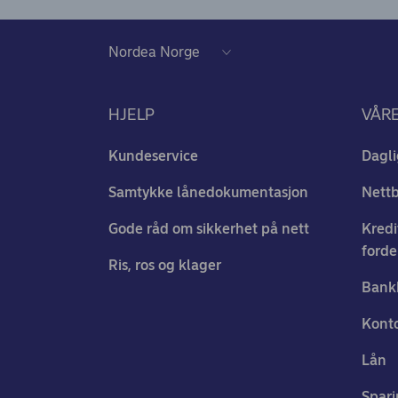
HJELP
VÅR
Kundeservice
Dagli
Samtykke lånedokumentasjon
Nett
Gode råd om sikkerhet på nett
Kredi
forde
Ris, ros og klager
Bank
Konto
Lån
Spari