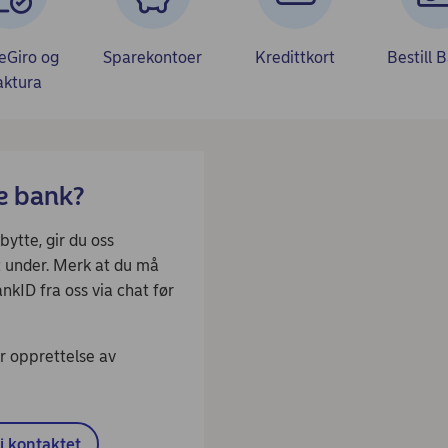
eGiro og
Sparekontoer
Kredittkort
Bestill 
aktura
te bank?
ytte, gir du oss
t under. Merk at du må
nkID fra oss via chat før
er opprettelse av
i kontaktet