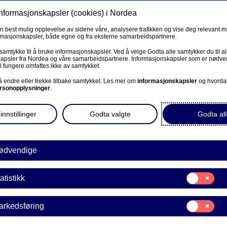
informasjonskapsler (cookies) i Nordea
Privat
Bedrift
Priv
en best mulig opplevelse av sidene våre, analysere trafikken og vise deg relevant 
ormasjonskapsler, både egne og fra eksterne samarbeidspartnere.
Våre produkter
Fagforbund
Kunde
R
 samtykke til å bruke informasjonskapsler. Ved å velge Godta alle samtykker du til al
apsler fra Nordea og våre samarbeidspartnere. Informasjonskapsler som er nødven
l fungere omfattes ikke av samtykket.
BEDRIFT
 å endre eller trekke tilbake samtykket. Les mer om
informasjonskapsler
og hvorda
rsonopplysninger
.
dea
Corporate Netbank
innstillinger
Godta valgte
Godta all
AutoFX Hedging
 Vi jobber for å gi deg en
det enkelt og raskt for deg
Bedriftens dokumenter
ødvendige
kelt bankbytte.
Våre sider -kundeinformasjon
Samtykke
atistikk
E
til:
VPS Investortjenester
Statistikk
Samtykke
arkedsføring
VPS Foretakstjenester
til:
Markedsføring