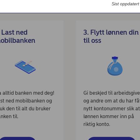
til Nordea
Bedriftsdialogen - Nordea Liv
Sist oppdater
. Last ned
3. Flytt lønnen din
obilbanken
til oss
 alltid banken med deg!
Gi beskjed til arbeidsgive
st ned mobilbanken og
og andre om at du har få
uk den til alt du bruker
nytt kontonummer slik a
nken til.
lønnen kommer inn på
riktig konto.