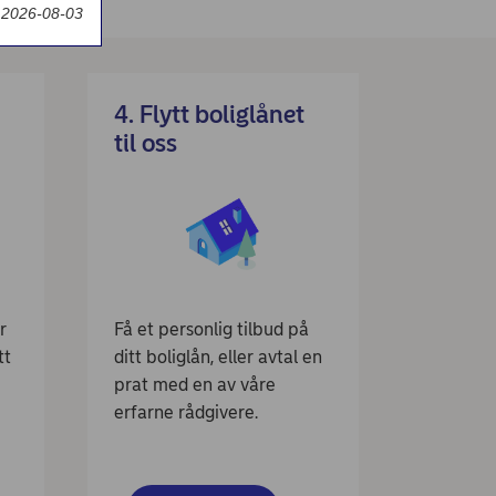
t 2026-08-03
4. Flytt boliglånet
til oss
r
Få et personlig tilbud på
tt
ditt boliglån, eller avtal en
t
prat med en av våre
erfarne rådgivere.