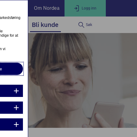
ate Banking
Om Nordea
Logg inn
markedsføring
service
Bli kunde
Søk
LOGG INN
Lukk
le
dige for at
Nettbank Privat
n vi
e
Nordea Business
Nordea Corporate
ndre eller fullfør private lånesøknader
Mine lånesøknader