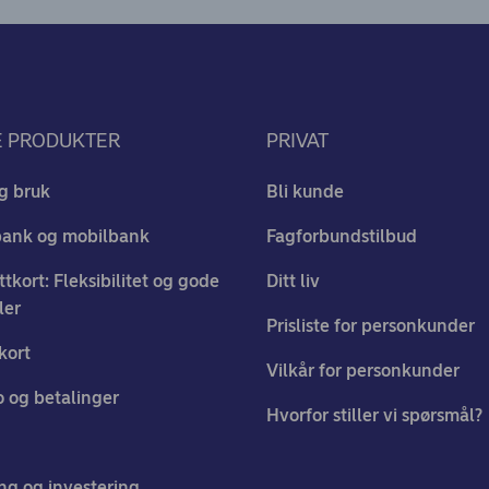
E PRODUKTER
PRIVAT
g bruk
Bli kunde
bank og mobilbank
Fagforbundstilbud
ttkort: Fleksibilitet og gode
Ditt liv
ler
Prisliste for personkunder
kort
Vilkår for personkunder
 og betalinger
Hvorfor stiller vi spørsmål?
ng og investering