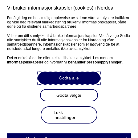
Vi bruker informasjonskapsler (cookies) i Nordea
Meny
Søk
Logg inn
For å gi deg en best mulig opplevelse av sidene våre, analysere trafikken
og vise deg relevant markedsføring bruker vi informasjonskapsler, både
Slik gjør du
egne og fra eksterne samarbeidspartnere.
Vi ber om ditt samtykke til å bruke informasjonskapsler. Ved å velge Godta
alle samtykker du til alle informasjonskapsler fra Nordea og våre
samarbeidspartnere. Informasjonskapsler som er nødvendige for at
Slik hjelper vi deg med å bytte
nettstedet skal fungere omfattes ikke av samtykket.
bank til oss
Det er enkelt å endre eller trekke tilbake samtykket. Les mer om
informasjonskapsler
og hvordan vi
behandler personopplysninger
.
Godta alle
Start
Konto og AvtaleGiro
Godta valgte
Fond og aksjer
Lukk
innstillinger
Send inn