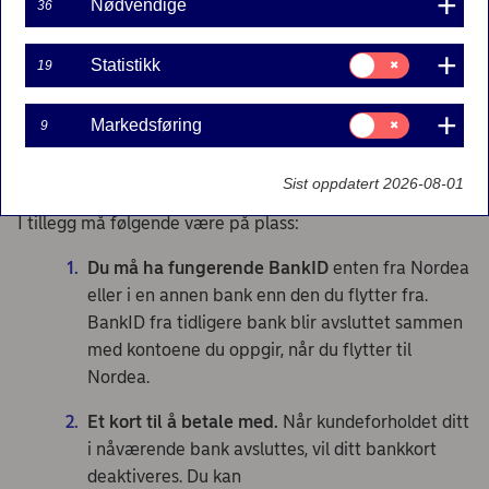
Nødvendige
36
Ferdig
Samtykke
Statistikk
19
Start
til:
Statistikk
Samtykke
Er du ikke kunde i Nordea, start med å
Markedsføring
9
til:
registrere deg som kunde
med brukskonto og
Markedsføring
bankkort.
Sist oppdatert 2026-08-01
I tillegg må følgende være på plass:
Du må ha fungerende BankID
enten fra Nordea
eller i en annen bank enn den du flytter fra.
BankID fra tidligere bank blir avsluttet sammen
med kontoene du oppgir, når du flytter til
Nordea.
Et kort til å betale med
.
Når kundeforholdet ditt
i nåværende bank avsluttes, vil ditt bankkort
deaktiveres. Du kan