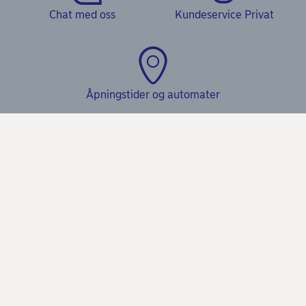
Chat med oss
Kundeservice Privat
Åpningstider og automater
Hjelp
Kundeservice
Våre produkter
Samtykke lånedokumentasjon
Daglig bruk
Privat
Gode råd om sikkerhet på nett