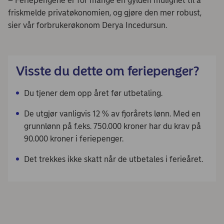
– Feriepengene er for mange en gylden mulighet til å
friskmelde privatøkonomien, og gjøre den mer robust,
sier vår forbrukerøkonom Derya Incedursun.
Visste du dette om feriepenger?
​Du tjener dem opp året før utbetaling.
De utgjør vanligvis 12 % av fjorårets lønn. Med en
grunnlønn på f.eks. 750.000 kroner har du krav på
90.000 kroner i feriepenger.​
​Det trekkes ikke skatt når de utbetales i ferieåret.​