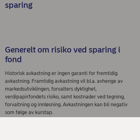
sparing
Generelt om risiko ved sparing i
fond
Historisk avkastning er ingen garanti for fremtidig
avkastning. Framtidig avkastning vil bl.a. avhenge av
markedsutviklingen, forvalters dyktighet,
verdipapirfondets risiko, samt kostnader ved tegning,
forvaltning og innløsning. Avkastningen kan bli negativ
som følge av kurstap.
Innholdet på denne siden er ikke ment som
investeringsråd eller anbefaling. Har du spørsmål om