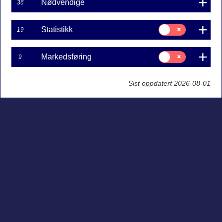
Nødvendige
36
Samtykke
Statistikk
19
til:
Statistikk
Samtykke
Markedsføring
9
til:
Markedsføring
Sist oppdatert 2026-08-01