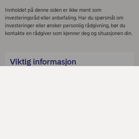
Innholdet på denne siden er ikke ment som
investeringsråd eller anbefaling. Har du spørsmål om
investeringer eller ønsker personlig rådgivning, bør du
kontakte en rådgiver som kjenner deg og situasjonen din.
Viktig informasjon
Denne siden gir generell produktinformasjon og skal
ikke forstås som investeringsråd eller grunnlag for
investeringsbeslutninger. Vi anbefaler at du leser
fondets prospekt og brosjyre, og kontakter en
profesjonell rådgiver før du tar en
investeringsbeslutning.