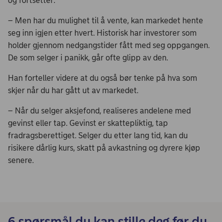
og fortsetter:
– Men har du mulighet til å vente, kan markedet hente
seg inn igjen etter hvert. Historisk har investorer som
holder gjennom nedgangstider fått med seg oppgangen.
De som selger i panikk, går ofte glipp av den.
Han forteller videre at du også bør tenke på hva som
skjer når du har gått ut av markedet.
– Når du selger aksjefond, realiseres andelene med
gevinst eller tap. Gevinst er skattepliktig, tap
fradragsberettiget. Selger du etter lang tid, kan du
risikere dårlig kurs, skatt på avkastning og dyrere kjøp
senere.
6 spørsmål du kan stille deg før du