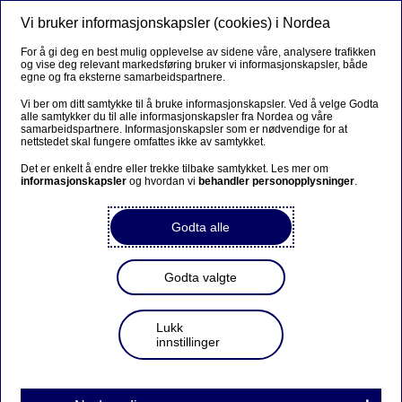
Vi bruker informasjonskapsler (cookies) i Nordea
Meny
Søk
Logg inn
For å gi deg en best mulig opplevelse av sidene våre, analysere trafikken
og vise deg relevant markedsføring bruker vi informasjonskapsler, både
Kombinasjonsfond
egne og fra eksterne samarbeidspartnere.
Vi ber om ditt samtykke til å bruke informasjonskapsler. Ved å velge Godta
Kombinasjonsfond er skreddersydde fond som gir deg
alle samtykker du til alle informasjonskapsler fra Nordea og våre
samarbeidspartnere. Informasjonskapsler som er nødvendige for at
mulighet til å kombinere investeringer i aksjer med
nettstedet skal fungere omfattes ikke av samtykket.
investeringer i rentebærende papirer som obligasjoner.
Det er enkelt å endre eller trekke tilbake samtykket. Les mer om
informasjonskapsler
og hvordan vi
behandler personopplysninger
.
Det gir deg mulighet for god avkastning uten
nødvendigvis å ta så høy risiko.
Godta alle
Kjøp fond - logg inn
Godta valgte
Gjør deg kjent med våre fond
Lukk
innstillinger
Fond