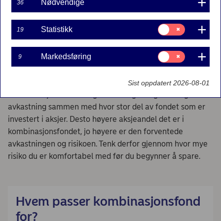
Nødvendige
36
Hva er et kombinasjonsfond?
Samtykke
Statistikk
19
til:
Statistikk
Et kombinasjonsfond kan være satt sammen på
Samtykke
Markedsføring
9
forskjellige måter, men består som oftest av en
til:
Markedsføring
kombinasjon av aksjer og rentebærende obligasjoner.
Sist oppdatert 2026-08-01
I kombinasjonsfond henger risiko og mulighet for god
avkastning sammen med hvor stor del av fondet som er
investert i aksjer. Desto høyere aksjeandel det er i
kombinasjonsfondet, jo høyere er den forventede
avkastningen og risikoen. Tenk derfor gjennom hvor mye
risiko du er komfortabel med før du begynner å spare.
Hvem passer kombinasjonsfond
for?