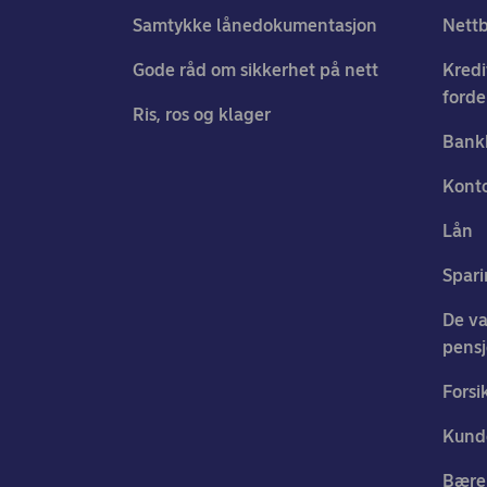
Samtykke lånedokumentasjon
Nett
Gode råd om sikkerhet på nett
Kredi
forde
Ris, ros og klager
Bank
Konto
Lån
Spari
De va
pens
Forsi
Kund
Bærek