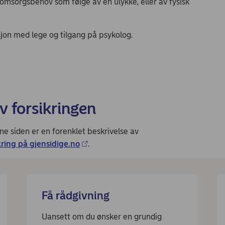
g omsorgsbehov som følge av en ulykke, eller av fysisk
sjon med lege og tilgang på psykolog.
av forsikringen
ne siden er en forenklet beskrivelse av
ring på gjensidige.no
.
Få rådgivning
Uansett om du ønsker en grundig