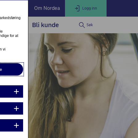
ate Banking
Om Nordea
Logg inn
markedsføring
service
Bli kunde
Søk
LOGG INN
Lukk
le
dige for at
Nettbank Privat
n vi
e
Nordea Business
Nordea Corporate
ndre eller fullfør private lånesøknader
Mine lånesøknader