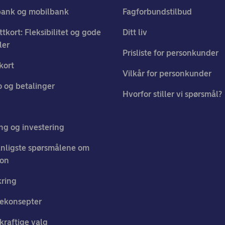
bank og mobilbank
Fagforbundstilbud
ttkort: Fleksibilitet og gode
Ditt liv
ler
Prisliste for personkunder
kort
Vilkår for personkunder
 og betalinger
Hvorfor stiller vi spørsmål?
ng og investering
nligste spørsmålene om
jon
kring
ekonsepter
raftige valg