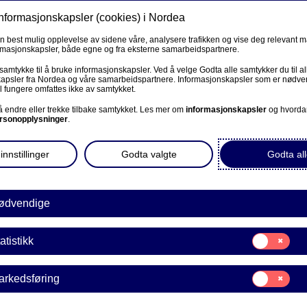
informasjonskapsler (cookies) i Nordea
Privat
Bedrift
Priv
en best mulig opplevelse av sidene våre, analysere trafikken og vise deg relevant 
ormasjonskapsler, både egne og fra eksterne samarbeidspartnere.
Våre produkter
Fagforbund
Kunde
R
 samtykke til å bruke informasjonskapsler. Ved å velge Godta alle samtykker du til al
apsler fra Nordea og våre samarbeidspartnere. Informasjonskapsler som er nødven
l fungere omfattes ikke av samtykket.
BEDRIFT
 å endre eller trekke tilbake samtykket. Les mer om
informasjonskapsler
og hvorda
rsonopplysninger
.
en av
Corporate Netbank
innstillinger
Godta valgte
Godta all
te
AutoFX Hedging
Bedriftens dokumenter
ødvendige
er ikke alle utgifter du
ke eller får en alvorlig
Våre sider -kundeinformasjon
Samtykke
ge tilbudet og gir foreldre
atistikk
E
til:
VPS Investortjenester
åde på kort og lang sikt.
Statistikk
Samtykke
arkedsføring
VPS Foretakstjenester
til:
er mellom 3 måneder og 16
Markedsføring