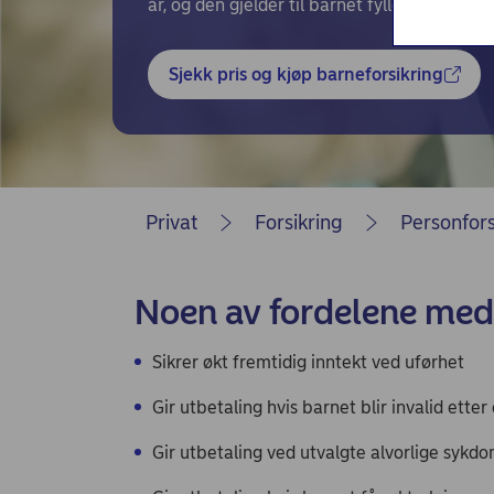
Nordea Liv (nettside)
år, og den gjelder til barnet fyller 26 år.
Persondialogen - Nordea Liv
Sjekk pris og kjøp barneforsikring
Privat
Forsikring
Personfors
Noen av fordelene med
Sikrer økt fremtidig inntekt ved uførhet
Gir utbetaling hvis barnet blir invalid etter
Gir utbetaling ved utvalgte alvorlige syk