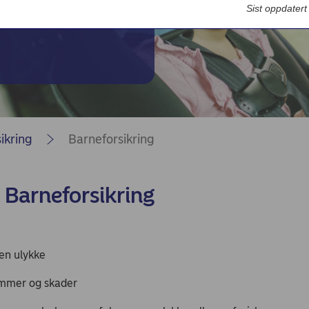
Bedriftsdialogen - Nordea Liv
Sist oppdater
ikring
Barneforsikring
 Barneforsikring
 en ulykke
dommer og skader