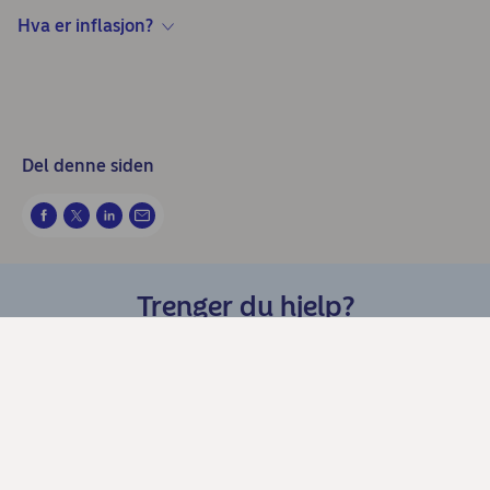
Hva er inflasjon?
Del denne siden
Trenger du hjelp?
Chat med oss
Kundeservice Privat