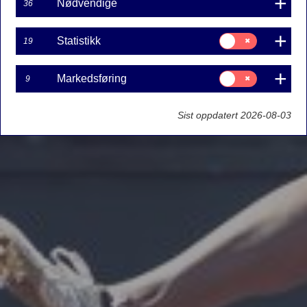
Nødvendige
36
Samtykke
Statistikk
19
til:
Statistikk
Samtykke
Markedsføring
9
til:
Markedsføring
Sist oppdatert 2026-08-03