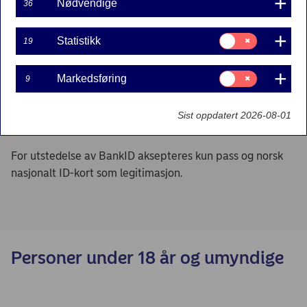
original og gyldig på dato.
Nødvendige
36
Samtykke
Statistikk
19
Pass (ikke nødpass)
til:
Statistikk
Nasjonale ID-kort utstedt av et EØS-land
Samtykke
Markedsføring
9
til:
Markedsføring
Norsk Utlendingspass (Blått Pass)
Sist oppdatert 2026-08-01
Norsk Reisebevis for flyktninger (Grønt Pass)
For utstedelse av BankID aksepteres kun pass og norsk
nasjonalt ID-kort som legitimasjon.
Personer under 18 år og umyndige