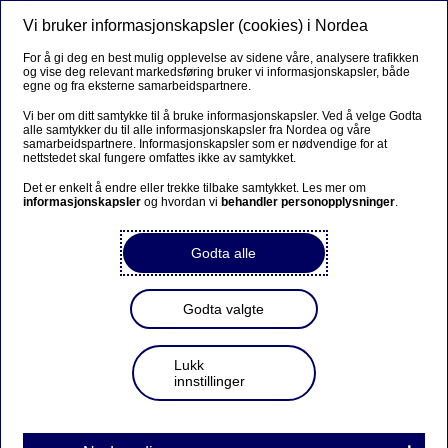
Vi bruker informasjonskapsler (cookies) i Nordea
Meny
Søk
Logg inn
For å gi deg en best mulig opplevelse av sidene våre, analysere trafikken
og vise deg relevant markedsføring bruker vi informasjonskapsler, både
Etablering av kundeforhold -
egne og fra eksterne samarbeidspartnere.
gyldig legitimasjon
Vi ber om ditt samtykke til å bruke informasjonskapsler. Ved å velge Godta
alle samtykker du til alle informasjonskapsler fra Nordea og våre
samarbeidspartnere. Informasjonskapsler som er nødvendige for at
nettstedet skal fungere omfattes ikke av samtykket.
Her finner du en oversikt over hvilke dokumenter som
ansees som gyldig legitimasjon for personkunder over og
Det er enkelt å endre eller trekke tilbake samtykket. Les mer om
informasjonskapsler
og hvordan vi
behandler personopplysninger
.
under 18 år ved etablering av nytt kundeforhold.
Godta alle
Ditt kundeforhold
Godta valgte
Personer over 18 år
Lukk
innstillinger
Hovedregelen er at alle nye kunder skal legitimeres
med pass. Legitimasjonsdokumentet skal være