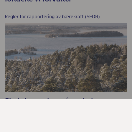
Regler for rapportering av bærekraft (SFDR)
Skal skape større åpenhet om
bærekraft blant finansinstitusjoner
Nysgjerrig på fond?