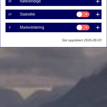
Nødvendige
36
Samtykke
Statistikk
19
til:
Statistikk
Samtykke
Markedsføring
9
til:
Markedsføring
Sist oppdatert 2026-08-03