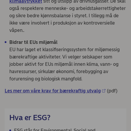
klimaavtrykket
sitt og utslipp av drivhusgasser. De skal
også respektere menneske- og arbeidstakerrettigheter
og sikre bedre kjønnsbalanse i styret. I tillegg må de
ikke være involvert i produksjon av kontroversielle
våpen..
Bidrar til EUs miljømål
EU har laget et klassifiseringssystem for miljømessig
bærekraftige aktiviteter. Vi velger selskaper som
jobber aktivt for EUs miljømål innen klima, vann- og
havressurser, sirkulær økonomi, forebygging av
forurensing og biologisk mangfold.
Les mer om våre krav for bærekraftig utvalg
(pdf)
Hva er ESG?
ESG står for Environmental, Social and