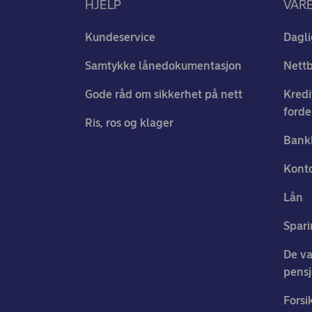
HJELP
VÅR
Kundeservice
Dagli
Samtykke lånedokumentasjon
Nett
Gode råd om sikkerhet på nett
Kredi
forde
Ris, ros og klager
Bank
Konto
Lån
Spari
De va
pens
Forsi