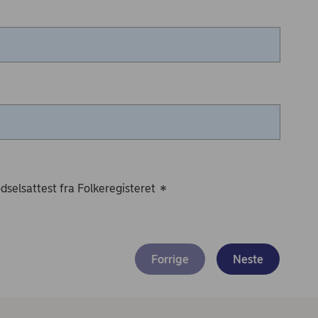
dselsattest fra Folkeregisteret
*
Forrige
Neste