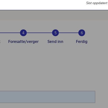
Bedriftsdialogen - Nordea Liv
Sist oppdater
k
Foresatte/verger
Send inn
Ferdig