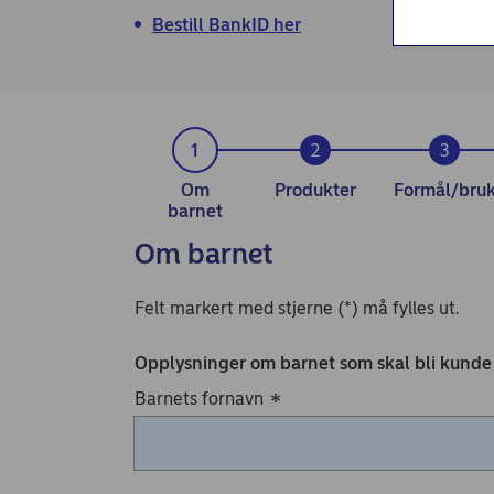
Nordea Liv (nettside)
Bestill BankID her
Persondialogen - Nordea Liv
Om
Produkter
Formål/bru
barnet
Om barnet
Felt markert med stjerne (*) må fylles ut.
Opplysninger om barnet som skal bli kunde
Barnets fornavn
*