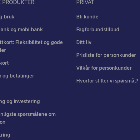
E PRODUKTER
PRIVAT
g bruk
Bli kunde
bank og mobilbank
Fagforbundstilbud
ttkort: Fleksibilitet og gode
Ditt liv
ler
Prisliste for personkunder
kort
Vilkår for personkunder
 og betalinger
Hvorfor stiller vi spørsmål?
ng og investering
nligste spørsmålene om
jon
kring