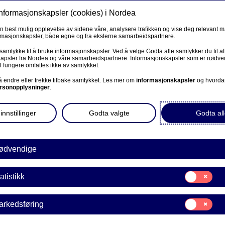
informasjonskapsler (cookies) i Nordea
Privat
Bedrift
Priv
en best mulig opplevelse av sidene våre, analysere trafikken og vise deg relevant 
ormasjonskapsler, både egne og fra eksterne samarbeidspartnere.
Våre produkter
Fagforbund
Kunde
R
 samtykke til å bruke informasjonskapsler. Ved å velge Godta alle samtykker du til al
apsler fra Nordea og våre samarbeidspartnere. Informasjonskapsler som er nødven
l fungere omfattes ikke av samtykket.
og unge under 18 år
BEDRIFT
 å endre eller trekke tilbake samtykket. Les mer om
informasjonskapsler
og hvorda
rsonopplysninger
.
Corporate Netbank
rer barn og unge under 18 
innstillinger
Godta valgte
Godta all
AutoFX Hedging
Bedriftens dokumenter
ødvendige
rge registrere barnet ditt som kunde hos
Våre sider -kundeinformasjon
dea for å registrere et barn som kunde,
Samtykke
atistikk
E
til:
VPS Investortjenester
Statistikk
Samtykke
arkedsføring
VPS Foretakstjenester
til:
Markedsføring