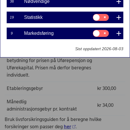
Nødvendige
36
Priser for livsforsikring
Samtykke
Statistikk
19
til:
Statistikk
Spesifikasjon
Pris
Samtykke
Markedsføring
9
til:
Prisen for Livsforsikring er avhengig av
Markedsføring
forsikringssum, alder og om den
Sist oppdatert 2026-08-03
forsikrede røyker. I tillegg har yrke
betydning for prisen på Uførepensjon og
Uførekapital. Prisen må derfor beregnes
individuelt.
Etableringsgebyr
kr 300,00
Månedlig
kr 34,00
administrasjonsgebyr pr. kontrakt
Bruk livsforsikringsguiden for å beregne hvilke
forsikringer som passer deg
her
.