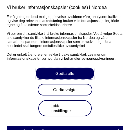
Vi bruker informasjonskapsler (cookies) i Nordea
Meny
Søk
Logg inn
For å gi deg en best mulig opplevelse av sidene våre, analysere trafikken
og vise deg relevant markedsføring bruker vi informasjonskapsler, både
Priser
egne og fra eksterne samarbeidspartnere.
Vi ber om ditt samtykke til å bruke informasjonskapsler. Ved å velge Godta
alle samtykker du til alle informasjonskapsler fra Nordea og våre
samarbeidspartnere. Informasjonskapsler som er nødvendige for at
Livsforsikring og pensjon -
nettstedet skal fungere omfattes ikke av samtykket.
personkunder
Det er enkelt å endre eller trekke tilbake samtykket. Les mer om
informasjonskapsler
og hvordan vi
behandler personopplysninger
.
Livsforsikring
Godta alle
Godta valgte
Lukk
innstillinger
Livsforsikring