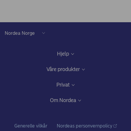
Hjelp
Kundeservice
Våre produkter
Samtykke lånedokumentasjon
Daglig bruk
Privat
Gode råd om sikkerhet på nett
Nettbank og mobilbank
Bli kunde
Om Nordea
Ris, ros og klager
Kredittkort: Fleksibilitet og gode fordeler
Fagforbundstilbud
Hvem vi er
Bankkort
Ditt liv
Nordea i tall
Generelle vilkår
Nordeas personvernpolicy
Konto og betalinger