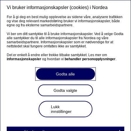
Vi bruker informasjonskapsler (cookies) i Nordea
Meny
Søk
Logg inn
For å gi deg en best mulig opplevelse av sidene våre, analysere trafikken
og vise deg relevant markedsføring bruker vi informasjonskapsler, både
egne og fra eksterne samarbeidspartnere.
Vi ber om ditt samtykke til å bruke informasjonskapsler. Ved å velge Godta
alle samtykker du til alle informasjonskapsler fra Nordea og våre
Søk lån til bil, MC eller caravan
samarbeidspartnere. Informasjonskapsler som er nødvendige for at
nettstedet skal fungere omfattes ikke av samtykket.
med fordeler
Det er enkelt å endre eller trekke tilbake samtykket. Les mer om
informasjonskapsler
og hvordan vi
behandler personopplysninger
.
Godta alle
Sjekk mulighetene dine for å få lån til bil, MC eller
caravan med ekstra gode priser. Det er enkelt å søke og
Godta valgte
sjekke hva lånet vil koste deg.
Lukk
innstillinger