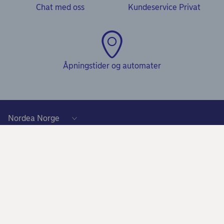
Chat med oss
Kundeservice Privat
Åpningstider og automater
Hjelp
Kundeservice
Våre produkter
Samtykke lånedokumentasjon
Daglig bruk
Privat
Gode råd om sikkerhet på nett
Nettbank og mobilbank