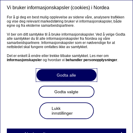
Vi bruker informasjonskapsler (cookies) i Nordea
Meny
Søk
Logg inn
For å gi deg en best mulig opplevelse av sidene våre, analysere trafikken
og vise deg relevant markedsføring bruker vi informasjonskapsler, både
Privat
egne og fra eksterne samarbeidspartnere.
Vi ber om ditt samtykke til å bruke informasjonskapsler. Ved å velge Godta
alle samtykker du til alle informasjonskapsler fra Nordea og våre
samarbeidspartnere. Informasjonskapsler som er nødvendige for at
Priser for medlemmer av Econa
nettstedet skal fungere omfattes ikke av samtykket.
Det er enkelt å endre eller trekke tilbake samtykket. Les mer om
informasjonskapsler
og hvordan vi
behandler personopplysninger
.
Vi endrer rentene
Godta alle
Vi setter opp rentene på innskudd og boliglån med inntil
0,25 prosentpoeng.
Godta valgte
Les mer om renteendringen
Lukk
innstillinger
Boliglån