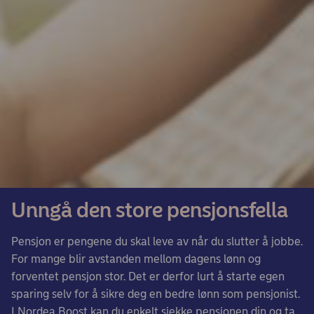
Unngå den store pensjonsfella
Pensjon er pengene du skal leve av når du slutter å jobbe.
For mange blir avstanden mellom dagens lønn og
forventet pensjon stor. Det er derfor lurt å starte egen
sparing selv for å sikre deg en bedre lønn som pensjonist.
I Nordea Boost kan du enkelt sjekke pensjonen din og ta