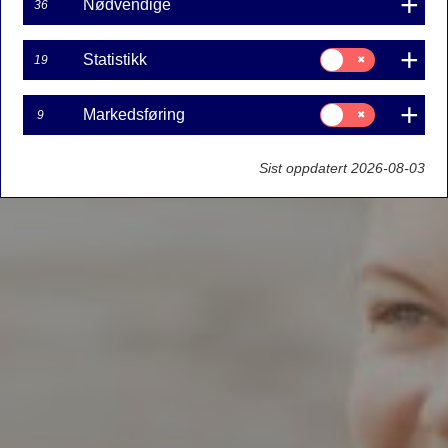
Nødvendige
36
Samtykke
Statistikk
19
til:
Statistikk
Samtykke
Markedsføring
9
til:
Markedsføring
Sist oppdatert 2026-08-03