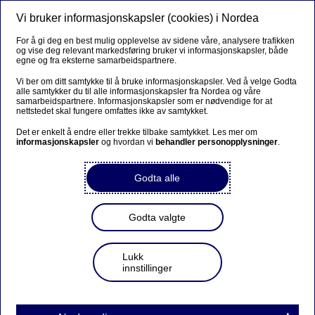
Vi bruker informasjonskapsler (cookies) i Nordea
Meny
Søk
Logg inn
For å gi deg en best mulig opplevelse av sidene våre, analysere trafikken
og vise deg relevant markedsføring bruker vi informasjonskapsler, både
Fondsliste med priser for
egne og fra eksterne samarbeidspartnere.
privatpersoner
Vi ber om ditt samtykke til å bruke informasjonskapsler. Ved å velge Godta
alle samtykker du til alle informasjonskapsler fra Nordea og våre
samarbeidspartnere. Informasjonskapsler som er nødvendige for at
nettstedet skal fungere omfattes ikke av samtykket.
Nedenfor ser du fondskurser og fakta om våre fond.
Ønsker du å kjøpe fond, logger du inn ved å benytte
Det er enkelt å endre eller trekke tilbake samtykket. Les mer om
informasjonskapsler
og hvordan vi
behandler personopplysninger
.
kjøpsknappen under hvert enkelt fond. Skal du kjøpe fond
for første gang hos oss, må du først bli fondskunde.
Godta alle
Bli fondskunde – logg inn
Godta valgte
Lukk
Fond
innstillinger