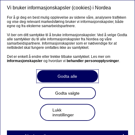
Vi bruker informasjonskapsler (cookies) i Nordea
Meny
Søk
Logg inn
For å gi deg en best mulig opplevelse av sidene våre, analysere trafikken
og vise deg relevant markedsføring bruker vi informasjonskapsler, både
Privat
egne og fra eksterne samarbeidspartnere.
Vi ber om ditt samtykke til å bruke informasjonskapsler. Ved å velge Godta
alle samtykker du til alle informasjonskapsler fra Nordea og våre
samarbeidspartnere. Informasjonskapsler som er nødvendige for at
Finn hjelp om lån
nettstedet skal fungere omfattes ikke av samtykket.
Det er enkelt å endre eller trekke tilbake samtykket. Les mer om
Min lånesøknad
informasjonskapsler
og hvordan vi
behandler personopplysninger
.
Mitt boliglån
Godta alle
Mitt rammelån
Godta valgte
Forbrukslån
Billån
Lukk
innstillinger
Andre lån