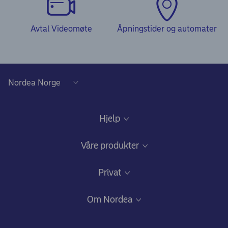
Avtal Videomøte
Åpningstider og automater
Hjelp
Kundeservice
Våre produkter
Samtykke lånedokumentasjon
Daglig bruk
Privat
Gode råd om sikkerhet på nett
Nettbank og mobilbank
Bli kunde
Om Nordea
Ris, ros og klager
Kredittkort: Fleksibilitet og gode fordeler
Fagforbundstilbud
Hvem vi er