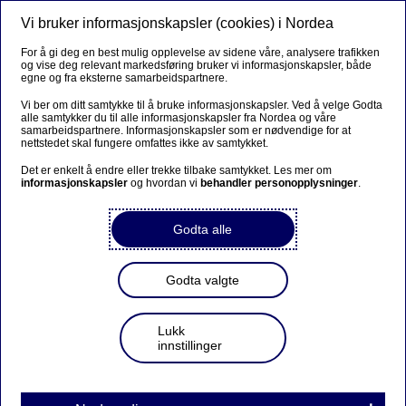
Vi bruker informasjonskapsler (cookies) i Nordea
Meny
Søk
Logg inn
For å gi deg en best mulig opplevelse av sidene våre, analysere trafikken
og vise deg relevant markedsføring bruker vi informasjonskapsler, både
Slik gjør du
egne og fra eksterne samarbeidspartnere.
Vi ber om ditt samtykke til å bruke informasjonskapsler. Ved å velge Godta
alle samtykker du til alle informasjonskapsler fra Nordea og våre
samarbeidspartnere. Informasjonskapsler som er nødvendige for at
Slik avslutter du Kontokreditt
nettstedet skal fungere omfattes ikke av samtykket.
Det er enkelt å endre eller trekke tilbake samtykket. Les mer om
informasjonskapsler
og hvordan vi
behandler personopplysninger
.
Avslutte Kontokreditt
Godta alle
Du kan benytte dette skjemaet hvis du ønsker å avslutte
kontokreditten din.
Godta valgte
Slik gjør du:
Lukk
innstillinger
Fyll inn feltene under og klikk Send
Innen ca. 1 uke vil du motta en SMS der vi ber deg