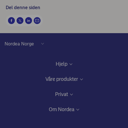
Del denne siden
Hjelp
Kundeservice
Våre produkter
Samtykke lånedokumentasjon
Daglig bruk
Privat
Gode råd om sikkerhet på nett
Nettbank og mobilbank
Bli kunde
Om Nordea
Ris, ros og klager
Kredittkort: Fleksibilitet og gode fordeler
Fagforbundstilbud
Hvem vi er
Bankkort