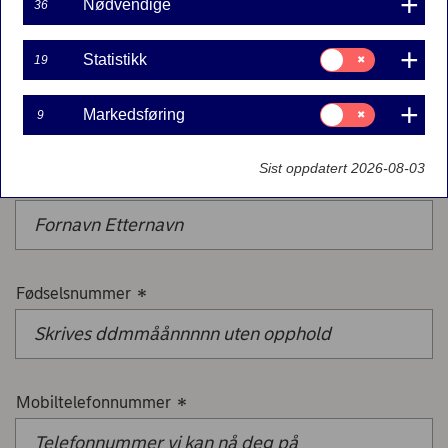
bekrefte endringer med BankID.
Nødvendige
36
Samtykke
Statistikk
19
til:
Kontonummer til kontokreditt
*
Statistikk
Samtykke
Markedsføring
9
til:
Markedsføring
Sist oppdatert 2026-08-03
Navn (fornavn og etternavn)
*
Fødselsnummer
*
Mobiltelefonnummer
*