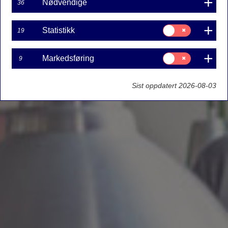
Nødvendige
36
Samtykke
Statistikk
19
til:
Statistikk
Samtykke
Markedsføring
9
til:
Markedsføring
Sist oppdatert 2026-08-03