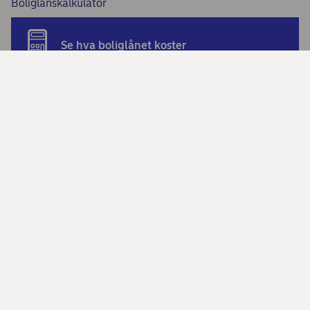
Boliglånskalkulator
Se hva boliglånet koster
Beregn billån og søk om lånet
Se hva billånet koster
Priser
Se prisliste for Unio-medlemmer