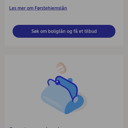
Les mer om Førstehjemslån
Søk om boliglån og få et tilbud