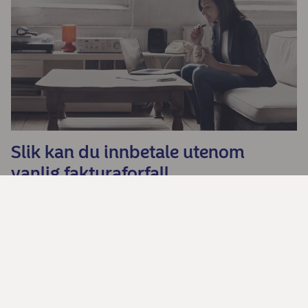
Slik kan du innbetale utenom
vanlig fakturaforfall
Del denne siden