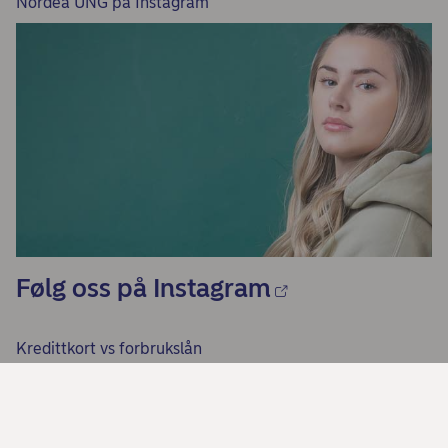
Nordea UNG på Instagram
Følg oss på Instagram
Kredittkort vs forbrukslån