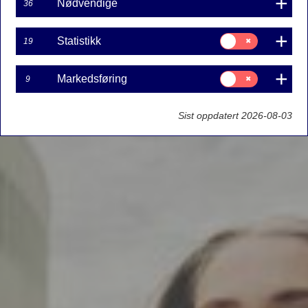
Nødvendige
36
Samtykke
Statistikk
19
til:
Statistikk
Samtykke
Markedsføring
9
til:
Markedsføring
Sist oppdatert 2026-08-03