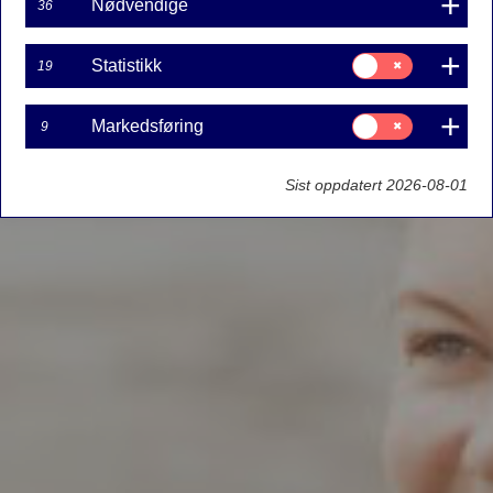
Nødvendige
36
Samtykke
Statistikk
19
til:
Statistikk
Samtykke
Markedsføring
9
til:
Markedsføring
Sist oppdatert 2026-08-01