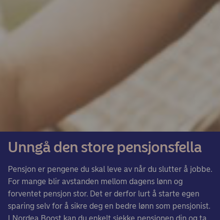
Unngå den store pensjonsfella
Pensjon er pengene du skal leve av når du slutter å jobbe.
For mange blir avstanden mellom dagens lønn og
forventet pensjon stor. Det er derfor lurt å starte egen
sparing selv for å sikre deg en bedre lønn som pensjonist.
I Nordea Boost kan du enkelt sjekke pensjonen din og ta