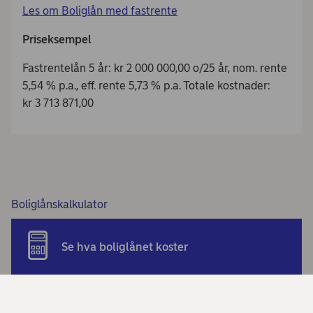
Les om Boliglån med fastrente
Priseksempel
Fastrentelån 5 år: kr 2 000 000,00 o/25 år, nom. rente
5,54 % p.a., eff. rente 5,73 % p.a. Totale kostnader:
kr 3 713 871,00
Boliglånskalkulator
Se hva boliglånet koster
Beregn billån og søk om lånet