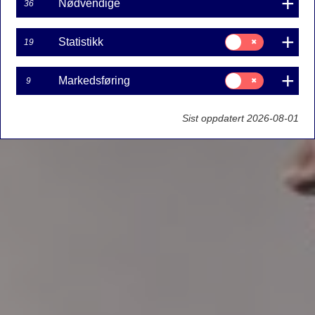
Nødvendige
36
Samtykke
Statistikk
19
til:
Statistikk
Samtykke
Markedsføring
9
til:
Markedsføring
Sist oppdatert 2026-08-01