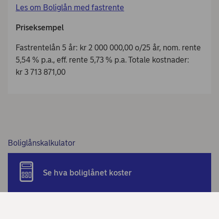
Les om Boliglån med fastrente
Priseksempel
Fastrentelån 5 år: kr 2 000 000,00 o/25 år, nom. rente
5,54 % p.a., eff. rente 5,73 % p.a. Totale kostnader:
kr 3 713 871,00
Boliglånskalkulator
Se hva boliglånet koster
Beregn billån og søk om lånet