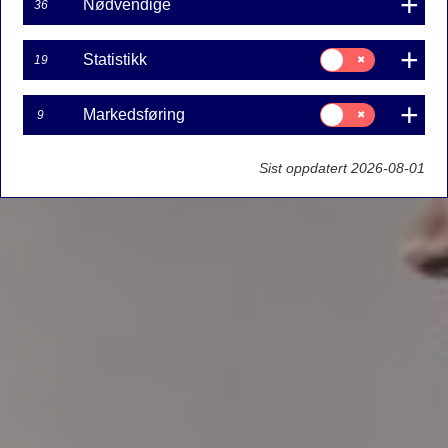
Nødvendige
36
Samtykke
Statistikk
19
til:
Statistikk
Samtykke
Markedsføring
9
til:
Markedsføring
Sist oppdatert 2026-08-01