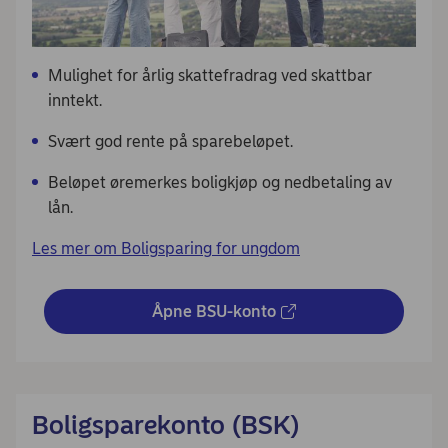
Mulighet for årlig skattefradrag ved skattbar
inntekt.
Svært god rente på sparebeløpet.
Beløpet øremerkes boligkjøp og nedbetaling av
lån.
Les mer om Boligsparing for ungdom
Åpne BSU-konto
Boligsparekonto (BSK)