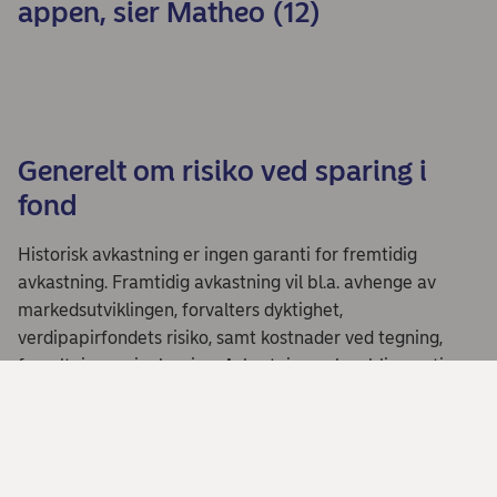
appen, sier Matheo (12)
Generelt om risiko ved sparing i
fond
Historisk avkastning er ingen garanti for fremtidig
avkastning. Framtidig avkastning vil bl.a. avhenge av
markedsutviklingen, forvalters dyktighet,
verdipapirfondets risiko, samt kostnader ved tegning,
forvaltning og innløsning. Avkastningen kan bli negativ
som følge av kurstap.
Innholdet på denne siden er ikke ment som
investeringsråd eller anbefaling. Har du spørsmål om
investeringer eller ønsker personlig rådgivning, bør du