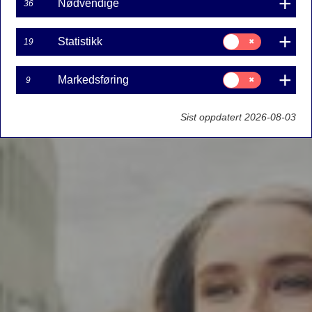
Nødvendige
36
Samtykke
Statistikk
19
til:
Statistikk
Samtykke
Markedsføring
9
til:
Markedsføring
Sist oppdatert 2026-08-03