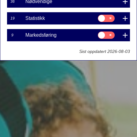
Nødvendige
36
Samtykke
Statistikk
19
til:
Statistikk
Samtykke
Markedsføring
9
til:
Markedsføring
Sist oppdatert 2026-08-03