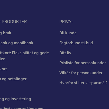
E PRODUKTER
PRIVAT
g bruk
Bli kunde
bank og mobilbank
Fagforbundstilbud
ttkort: Fleksibilitet og gode
Ditt liv
ler
Prisliste for personkunder
kort
Vilkår for personkunder
 og betalinger
Hvorfor stiller vi spørsmål?
ng og investering
nligste spørsmålene om