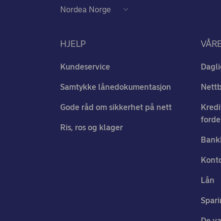
HJELP
VÅR
Kundeservice
Dagli
Samtykke lånedokumentasjon
Nett
Gode råd om sikkerhet på nett
Kredi
forde
Ris, ros og klager
Bank
Konto
Lån
Spari
De va