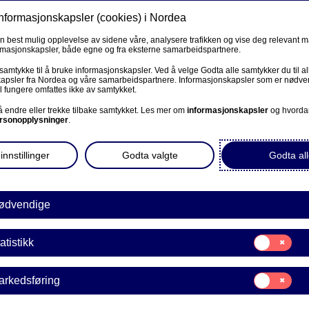
informasjonskapsler (cookies) i Nordea
Privat
Bedrift
Priv
en best mulig opplevelse av sidene våre, analysere trafikken og vise deg relevant 
ormasjonskapsler, både egne og fra eksterne samarbeidspartnere.
Våre produkter
Fagforbund
Kunde
R
 samtykke til å bruke informasjonskapsler. Ved å velge Godta alle samtykker du til al
apsler fra Nordea og våre samarbeidspartnere. Informasjonskapsler som er nødven
l fungere omfattes ikke av samtykket.
BEDRIFT
 å endre eller trekke tilbake samtykket. Les mer om
informasjonskapsler
og hvorda
rsonopplysninger
.
Corporate Netbank
innstillinger
Godta valgte
Godta all
AutoFX Hedging
 per 26.01.2015. For alle
.
Bedriftens dokumenter
ødvendige
Våre sider -kundeinformasjon
Samtykke
atistikk
E
til:
VPS Investortjenester
Statistikk
Samtykke
arkedsføring
VPS Foretakstjenester
til:
ser for personkunder som ikke var med i kundeprogram 
Markedsføring