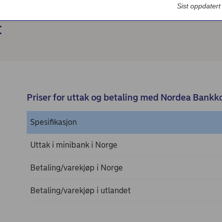
Bedriftsdialogen - Nordea Liv
Sist oppdater
t
Priser for uttak og betaling med Nordea Bankk
Spesifikasjon
Uttak i minibank i Norge
Betaling/varekjøp i Norge
Betaling/varekjøp i utlandet