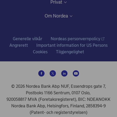
Privat
Gode råd om sikkerhet på nett
Nettbank og mobilbank
Bli kunde
Om Nordea
Ris, ros og klager
Kredittkort: Fleksibilitet og gode fordeler
Fagforbundstilbud
Hvem vi er
Bankkort
Ditt liv
Nordea i tall
Generelle vilkår
Nordeas personvernpolicy
Konto og betalinger
Prisliste for personkunder
Angrerett
Important information for US Persons
Nyheter og pressemeldinger
Cookies
Tilgjengelighet
Lån
Vilkår for personkunder
Ledige stillinger
Sparing og investering
Hvorfor stiller vi spørsmål?
Samfunnsansvar i Nordea
De vanligste spørsmålene om pensjon
Forsikring
© 2026 Nordea Bank Abp NUF, Essendrops gate 7,
Postboks 1166 Sentrum, 0107 Oslo,
Kundekonsepter
920058817 MVA (Foretaksregisteret), BIC: NDEANOKK
Bærekraftige valg
Nordea Bank Abp, Helsingfors, Finland, 2858394-9
(Patent- och registerstyrelsen)