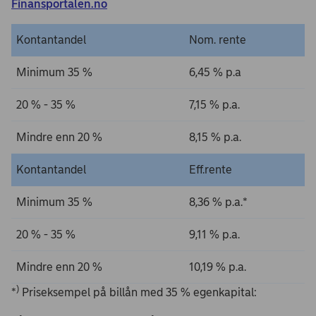
Finansportalen.no
Kontantandel
Nom. rente
Minimum 35 %
6,45 % p.a
20 % - 35 %
7,15 % p.a.
Mindre enn 20 %
8,15 % p.a.
Kontantandel
Eff.rente
Minimum 35 %
8,36 % p.a.*
20 % - 35 %
9,11 % p.a.
Mindre enn 20 %
10,19 % p.a.
)
*
Priseksempel på billån med 35 % egenkapital: