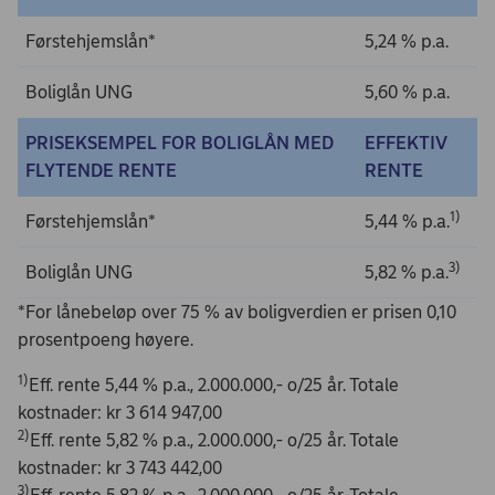
Førstehjemslån*
5,24 % p.a.
Boliglån UNG
5,60 % p.a.
PRISEKSEMPEL FOR BOLIGLÅN MED
EFFEKTIV
FLYTENDE RENTE
RENTE
1)
Førstehjemslån*
5,44 % p.a.
3)
Boliglån UNG
5,82 % p.a.
*For lånebeløp over 75 % av boligverdien er prisen 0,10
prosentpoeng høyere.
1
)
Eff. rente 5,44 % p.a., 2.000.000,- o/25 år. Totale
kostnader: kr 3 614 947,00
2)
Eff. rente 5,82 % p.a., 2.000.000,- o/25 år. Totale
kostnader: kr 3 743 442,00
3)