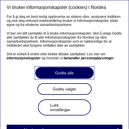
Vi bruker informasjonskapsler (cookies) i Nordea
Meny
Søk
Logg inn
For å gi deg en best mulig opplevelse av sidene våre, analysere trafikken
og vise deg relevant markedsføring bruker vi informasjonskapsler, både
Priser
egne og fra eksterne samarbeidspartnere.
Vi ber om ditt samtykke til å bruke informasjonskapsler. Ved å velge Godta
alle samtykker du til alle informasjonskapsler fra Nordea og våre
samarbeidspartnere. Informasjonskapsler som er nødvendige for at
Priser for lån og finansiering -
nettstedet skal fungere omfattes ikke av samtykket.
personkunder
Det er enkelt å endre eller trekke tilbake samtykket. Les mer om
informasjonskapsler
og hvordan vi
behandler personopplysninger
.
Lån til bolig
Godta alle
Priseksempler på boliglån
Godta valgte
Vi har individuell prising av boliglån. Dette betyr at vi
Lukk
innstillinger
sammen med hver enkelt kunde finner en
konkurransedyktig rente. Renten vil blant annet basere
seg på din alder, hvor mye du har lånt, din økonomi og