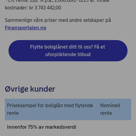
Eff. rente 5,82 % p.a., 2.000.000,- o/25 år. Totale
kostnader: kr 3 743 442,00
Sammenlign våre priser med andre selskaper på
Finansportalen.no
Flytte boliglånet ditt til oss? Få et 
uforpliktende tilbud
Øvrige kunder
Priseksempel for boliglån med flytende
Nominell
rente
rente
Innenfor 75% av markedsverdi