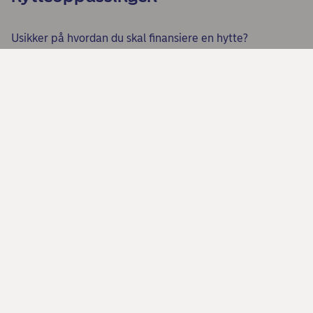
Usikker på hvordan du skal finansiere en hytte?
Slik får du råd til hyttedrømmen
Del denne siden