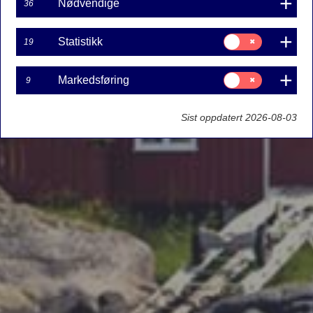
Nødvendige
36
Samtykke
Statistikk
19
til:
Statistikk
Samtykke
Markedsføring
9
til:
Markedsføring
Sist oppdatert 2026-08-03