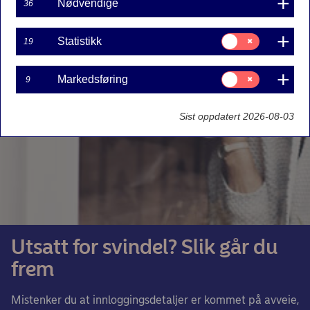
Nødvendige
36
Samtykke
Statistikk
19
til:
Statistikk
Samtykke
Markedsføring
9
til:
Markedsføring
Sist oppdatert 2026-08-03
Utsatt for svindel? Slik går du
frem
Mistenker du at innloggingsdetaljer er kommet på avveie,