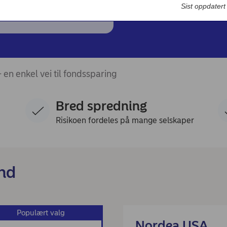
Bedriftsdialogen - Nordea Liv
Sist oppdater
 en enkel vei til fondssparing
Bred spredning
Risikoen fordeles på mange selskaper
nd
Populært valg
Nordea USA