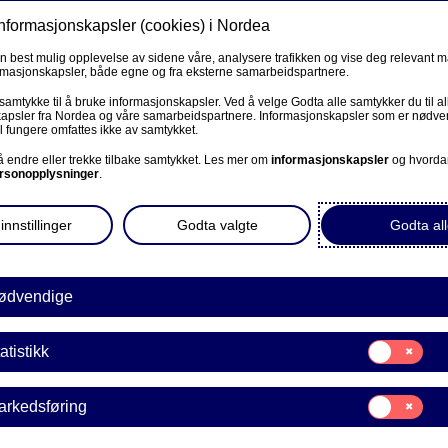
informasjonskapsler (cookies) i Nordea
Privat
Bedrift
Priv
en best mulig opplevelse av sidene våre, analysere trafikken og vise deg relevant 
ormasjonskapsler, både egne og fra eksterne samarbeidspartnere.
Våre produkter
Fagforbund
Kunde
R
 samtykke til å bruke informasjonskapsler. Ved å velge Godta alle samtykker du til al
apsler fra Nordea og våre samarbeidspartnere. Informasjonskapsler som er nødven
l fungere omfattes ikke av samtykket.
BEDRIFT
 å endre eller trekke tilbake samtykket. Les mer om
informasjonskapsler
og hvorda
rsonopplysninger
.
kel vei til
Corporate Netbank
innstillinger
Godta valgte
Godta all
AutoFX Hedging
Bedriftens dokumenter
ødvendige
 alternativ som ikke
g.
Våre sider -kundeinformasjon
Samtykke
atistikk
E
til:
VPS Investortjenester
Statistikk
Samtykke
arkedsføring
VPS Foretakstjenester
til:
Markedsføring