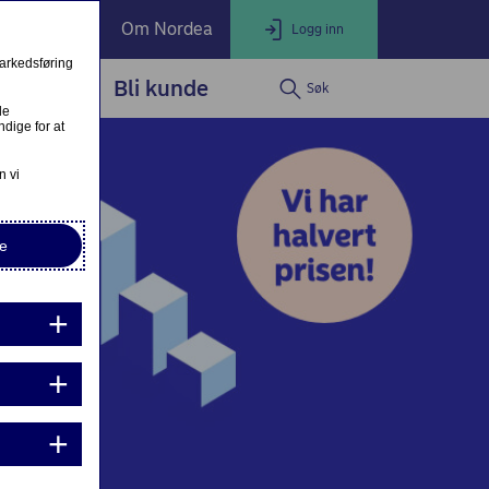
ate Banking
Om Nordea
Logg inn
markedsføring
service
Bli kunde
Søk
LOGG INN
Lukk
le
dige for at
Nettbank Privat
n vi
e
Nordea Business
Nordea Corporate
ndre eller fullfør private lånesøknader
Mine lånesøknader