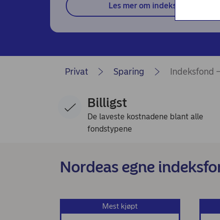
Nordea Liv (nettside)
Les mer om indeksfond
Persondialogen - Nordea Liv
Privat
Sparing
Indeksfond –
Billigst
De laveste kostnadene blant alle
fondstypene
Nordeas egne indeksfo
Mest kjøpt