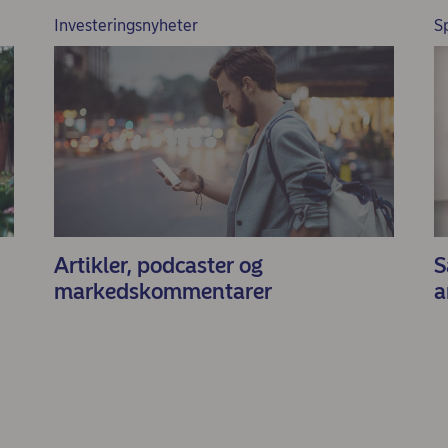
Investeringsnyheter
S
Artikler, podcaster og
S
markedskommentarer
a