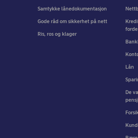
Samtykke lånedokumentasjon
Nett
Gode råd om sikkerhet på nett
Kredi
forde
Ris, ros og klager
Bank
Konto
Lån
Spari
De va
pens
Forsi
Kund
Bærek