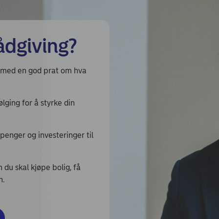
ådgiving?
id med en god prat om hva
lging for å styrke din
penger og investeringer til
du skal kjøpe bolig, få
n.