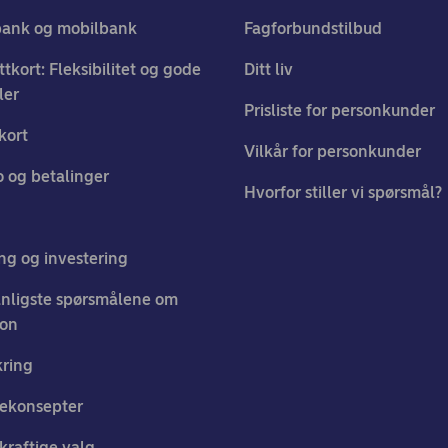
bank og mobilbank
Fagforbundstilbud
ttkort: Fleksibilitet og gode
Ditt liv
ler
Prisliste for personkunder
kort
Vilkår for personkunder
 og betalinger
Hvorfor stiller vi spørsmål?
ng og investering
nligste spørsmålene om
jon
kring
ekonsepter
raftige valg