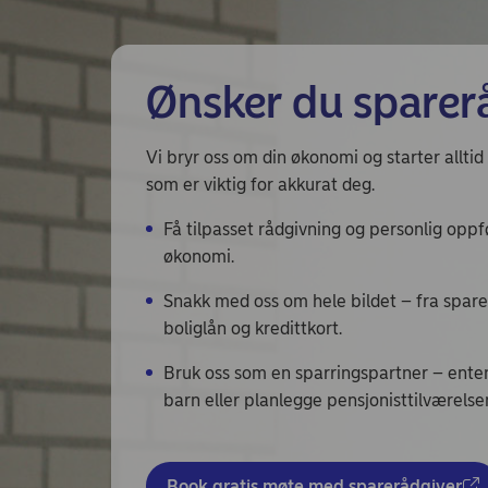
Ønsker du sparer
Vi bryr oss om din økonomi og starter allt
som er viktig for akkurat deg.
Få tilpasset rådgivning og personlig oppfø
økonomi.
Snakk med oss om hele bildet – fra spare
boliglån og kredittkort.
Bruk oss som en sparringspartner – enten 
barn eller planlegge pensjonisttilværelse
Book gratis møte med sparerådgiver