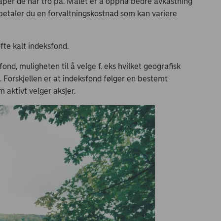
skaper de har tro på. Målet er å oppnå bedre avkastning
betaler du en forvaltningskostnad som kan variere
fte kalt indeksfond.
fond, muligheten til å velge f. eks hvilket geografisk
i. Forskjellen er at indeksfond følger en bestemt
 aktivt velger aksjer.