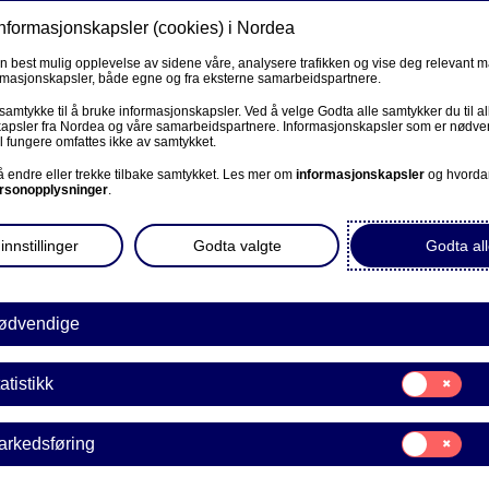
informasjonskapsler (cookies) i Nordea
Privat
Bedrift
Priv
en best mulig opplevelse av sidene våre, analysere trafikken og vise deg relevant 
ormasjonskapsler, både egne og fra eksterne samarbeidspartnere.
Våre produkter
Fagforbund
Kunde
R
 samtykke til å bruke informasjonskapsler. Ved å velge Godta alle samtykker du til al
apsler fra Nordea og våre samarbeidspartnere. Informasjonskapsler som er nødven
l fungere omfattes ikke av samtykket.
BEDRIFT
 å endre eller trekke tilbake samtykket. Les mer om
informasjonskapsler
og hvorda
rsonopplysninger
.
– hva skal
Corporate Netbank
innstillinger
Godta valgte
Godta all
AutoFX Hedging
Bedriftens dokumenter
ødvendige
se, men er usikker på om
alene. Espen Haugdahl
Våre sider -kundeinformasjon
Samtykke
rådgiver i Nordea, tar et
atistikk
E
til:
VPS Investortjenester
orklarer hva som skiller
Statistikk
Samtykke
arkedsføring
VPS Foretakstjenester
til:
Markedsføring