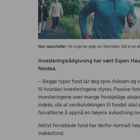
Nye sparehelter:
De unge tar grep om fremtiden. Det er en øk
Investeringsrådgivning har vært Espen Haugd
Nordea.
– Begge typer fond lar deg spre risikoen og 
til hvordan investeringene styres. Passive fond
investeringene over mange forskjellige aksjer.
indeks, slik at verdiutviklingen til fondet sk
forvalterne å oppnå en høyere avkastning o
Aktivt forvaltede fond har derfor normalt hø
indeksfond.