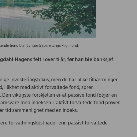
ende trend blant yngre å spare langsiktig i fond.
ahl Hagens felt i over ti år, før han ble banksjef i
velge investeringsfokus, men de har ulike tilnærminger
, i likhet med aktivt forvaltede fond, sprer
 Den viktigste forskjellen er at passive fond følger en
al samsvare med indeksen. I aktivt forvaltede fond prøver
ver tid sammenlignet med en indeks.
yere forvaltningskostnader enn passivt forvaltede