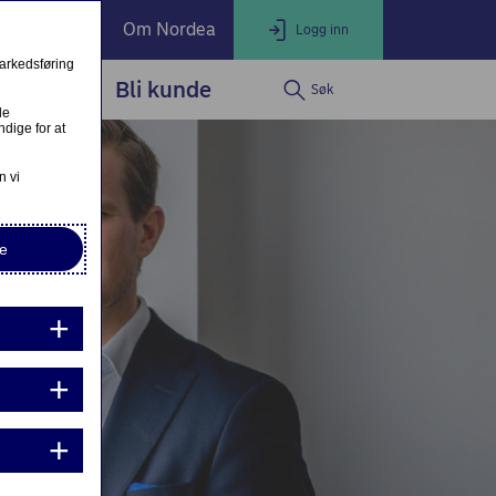
ate Banking
Om Nordea
Logg inn
markedsføring
service
Bli kunde
Søk
LOGG INN
Lukk
le
dige for at
Nettbank Privat
n vi
e
Nordea Business
Nordea Corporate
ndre eller fullfør private lånesøknader
Mine lånesøknader