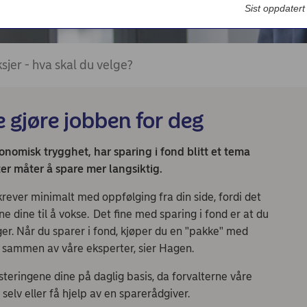
Bedriftsdialogen - Nordea Liv
Sist oppdater
sjer - hva skal du velge?
e gjøre jobben for deg
økonomisk trygghet, har sparing i fond blitt et tema
er måter å spare mer langsiktig.
rever minimalt med oppfølging fra din side, fordi det
e dine til å vokse.
Det fine med sparing i fond er at du
er. Når du sparer i fond, kjøper du en "pakke" med
tt sammen av våre eksperter, sier Hagen.
steringene dine på daglig basis, da forvalterne våre
selv eller få hjelp av en sparerådgiver.