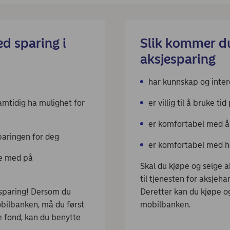
d sparing i
Slik kommer d
aksjesparing
har kunnskap og inter
amtidig ha mulighet for
er villig til å bruke t
er komfortabel med å 
paringen for deg
er komfortabel med h
ge med på
Skal du kjøpe og selge a
til tjenesten for aksjeha
sparing! Dersom du
Deretter kan du kjøpe og
obilbanken, må du først
mobilbanken.
ge fond, kan du benytte