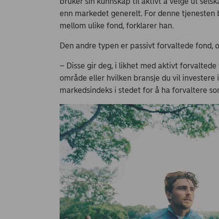
bruker sin kunnskap til aktivt å velge ut sel
enn markedet generelt. For denne tjenesten 
mellom ulike fond, forklarer han.
Den andre typen er passivt forvaltede fond, o
– Disse gir deg, i likhet med aktivt forvaltede 
område eller hvilken bransje du vil investere 
markedsindeks i stedet for å ha forvaltere som