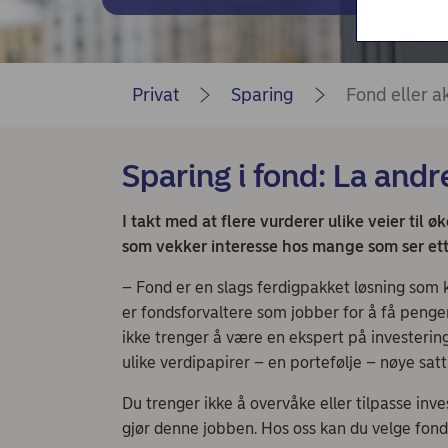
Nordea Liv (nettside)
Persondialogen - Nordea Liv
Privat
Sparing
Fond eller ak
Sparing i fond: La andr
I takt med at flere vurderer ulike veier til 
som vekker interesse hos mange som ser ett
– Fond er en slags ferdigpakket løsning som k
er fondsforvaltere som jobber for å få pengen
ikke trenger å være en ekspert på investering
ulike verdipapirer – en portefølje – nøye sa
Du trenger ikke å overvåke eller tilpasse inve
gjør denne jobben. Hos oss kan du velge fond 