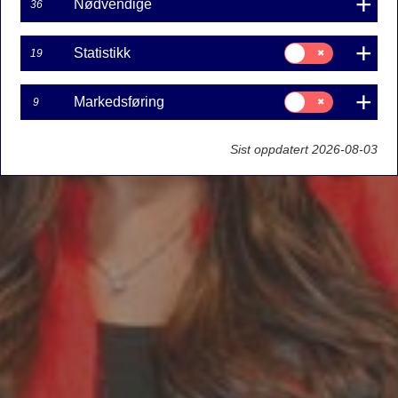
Nødvendige
36
Samtykke
Statistikk
19
til:
Statistikk
Samtykke
Markedsføring
9
til:
Markedsføring
Sist oppdatert 2026-08-03