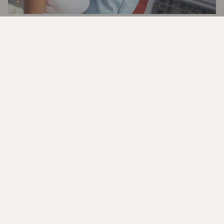
Gode rabatter, spesialtilbud på
opplevelser og mye mer
Bruk kredittkortet smart
Les våre gode råd om bruk av