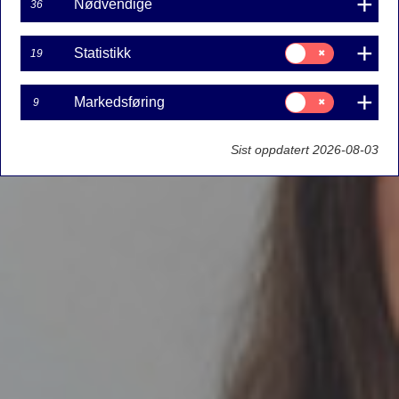
Nødvendige
36
Samtykke
Statistikk
19
til:
Statistikk
Samtykke
Markedsføring
9
til:
Markedsføring
Sist oppdatert 2026-08-03