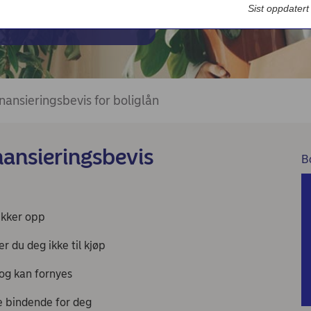
Bedriftsdialogen - Nordea Liv
va du kan låne
Sist oppdater
nansieringsbevis for boliglån
nansieringsbevis
B
dukker opp
er du deg ikke til kjøp
 og kan fornyes
ke bindende for deg