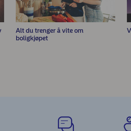
v
Alt du trenger å vite om
V
boligkjøpet