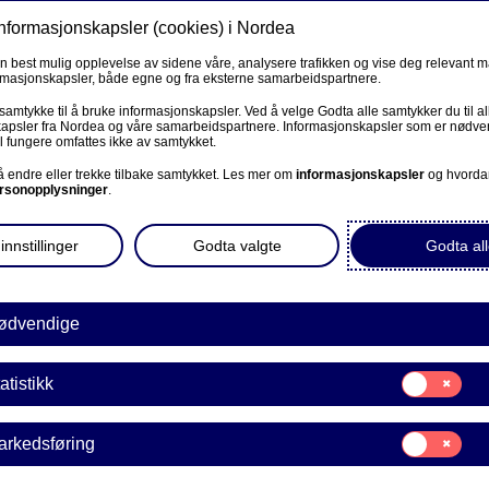
informasjonskapsler (cookies) i Nordea
Privat
Bedrift
Priv
en best mulig opplevelse av sidene våre, analysere trafikken og vise deg relevant 
ormasjonskapsler, både egne og fra eksterne samarbeidspartnere.
Våre produkter
Fagforbund
Kunde
R
 samtykke til å bruke informasjonskapsler. Ved å velge Godta alle samtykker du til al
apsler fra Nordea og våre samarbeidspartnere. Informasjonskapsler som er nødven
l fungere omfattes ikke av samtykket.
BEDRIFT
 å endre eller trekke tilbake samtykket. Les mer om
informasjonskapsler
og hvorda
rsonopplysninger
.
s – ett
Corporate Netbank
innstillinger
Godta valgte
Godta all
AutoFX Hedging
Bedriftens dokumenter
ødvendige
Våre sider -kundeinformasjon
u kan kjøpe bolig for.
Samtykke
atistikk
E
til:
VPS Investortjenester
 gyldig i 6 måneder. Vi står
Statistikk
en.
Samtykke
arkedsføring
VPS Foretakstjenester
til:
Markedsføring