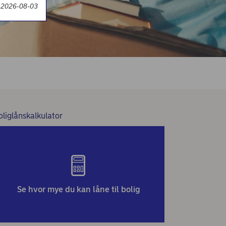
t 2026-08-03
oliglånskalkulator
Se hvor mye du kan låne til bolig