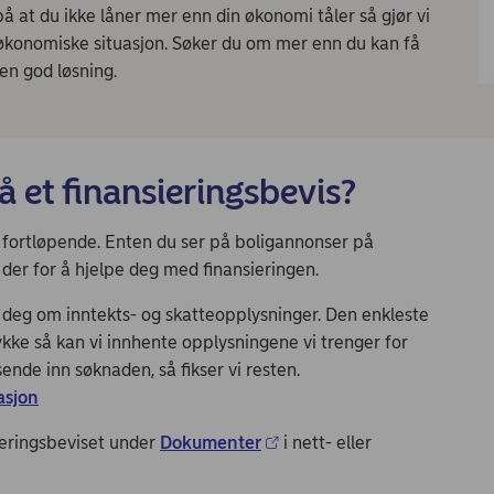
på at du ikke låner mer enn din økonomi tåler så gjør vi
 økonomiske situasjon. Søker du om mer enn du kan få
e en god løsning.
få et finansieringsbevis?
s fortløpende. Enten du ser på boligannonser på
vi der for å hjelpe deg med finansieringen.
e deg om inntekts- og skatteopplysninger. Den enkleste
ykke så kan vi innhente opplysningene vi trenger for
sende inn søknaden, så fikser vi resten.
asjon
ieringsbeviset under
Dokumenter
i nett- eller