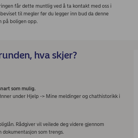
ingen får dette muntlig ved å ta kontakt med oss i
sbeviset til megler før du legger inn bud da denne
en på boligen opp.
unden, hva skjer?
snart som mulig.
finner under Hjelp -> Mine meldinger og chathistorikk i
oliglån. Rådgiver vil veilede deg videre gjennom
n dokumentasjon som trengs.