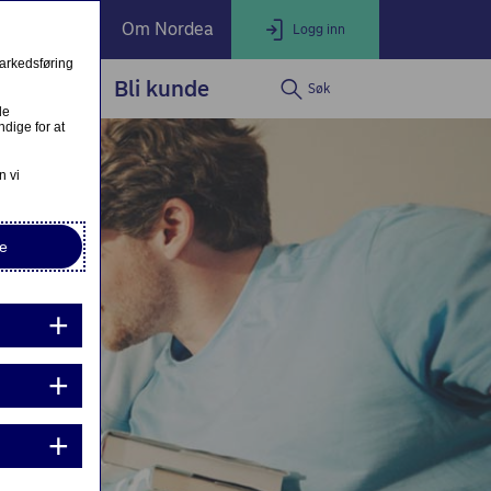
ate Banking
Om Nordea
Logg inn
markedsføring
service
Bli kunde
Søk
LOGG INN
Lukk
le
dige for at
Nettbank Privat
n vi
e
Nordea Business
Nordea Corporate
ndre eller fullfør private lånesøknader
Mine lånesøknader