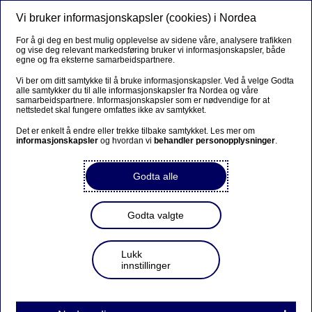
Vi bruker informasjonskapsler (cookies) i Nordea
Meny
Søk
Logg inn
For å gi deg en best mulig opplevelse av sidene våre, analysere trafikken
og vise deg relevant markedsføring bruker vi informasjonskapsler, både
egne og fra eksterne samarbeidspartnere.
Vi ber om ditt samtykke til å bruke informasjonskapsler. Ved å velge Godta
alle samtykker du til alle informasjonskapsler fra Nordea og våre
Åpne BSU
samarbeidspartnere. Informasjonskapsler som er nødvendige for at
nettstedet skal fungere omfattes ikke av samtykket.
Det er enkelt å endre eller trekke tilbake samtykket. Les mer om
informasjonskapsler
og hvordan vi
behandler personopplysninger
.
Drømmer du om å kjøpe bolig?
Godta alle
Er du 33 år eller yngre, har skattbar inntekt og skal kjøpe
Godta valgte
bolig i fremtiden? Da er BSU den beste og smarteste
spareformen for deg. BSU-konto gir god rente og
Lukk
skattefradrag. For å få skattefradrag kan du ikke eie
innstillinger
bolig.