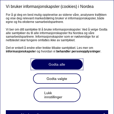
Vi bruker informasjonskapsler (cookies) i Nordea
Meny
Søk
Logg inn
For å gi deg en best mulig opplevelse av sidene våre, analysere trafikken
og vise deg relevant markedsføring bruker vi informasjonskapsler, både
Situasjonen i Midtøsten – slik
egne og fra eksterne samarbeidspartnere.
påvirker det markedene
Vi ber om ditt samtykke til å bruke informasjonskapsler. Ved å velge Godta
alle samtykker du til alle informasjonskapsler fra Nordea og våre
samarbeidspartnere. Informasjonskapsler som er nødvendige for at
nettstedet skal fungere omfattes ikke av samtykket.
Sjefstrateg Joachim Bernhardsen gir deg en analyse av
det som skjer.
Det er enkelt å endre eller trekke tilbake samtykket. Les mer om
informasjonskapsler
og hvordan vi
behandler personopplysninger
.
Vil du snakke med en rådgiver? Book møte
Godta alle
Godta valgte
Sparing og investering
Lukk
innstillinger
Våpenhvile gir kraftig
markedsreaksjon