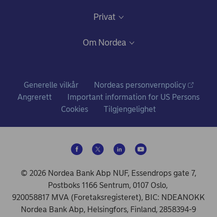
Samtykke lånedokumentasjon
Daglig bruk
Privat
Gode råd om sikkerhet på nett
Nettbank og mobilbank
Bli kunde
Om Nordea
Ris, ros og klager
Kredittkort: Fleksibilitet og gode fordeler
Fagforbundstilbud
Hvem vi er
Bankkort
Ditt liv
Nordea i tall
Generelle vilkår
Nordeas personvernpolicy
Konto og betalinger
Prisliste for personkunder
Angrerett
Important information for US Persons
Nyheter og pressemeldinger
Cookies
Tilgjengelighet
Lån
Vilkår for personkunder
Ledige stillinger
Sparing og investering
Hvorfor stiller vi spørsmål?
Samfunnsansvar i Nordea
De vanligste spørsmålene om pensjon
Forsikring
© 2026 Nordea Bank Abp NUF, Essendrops gate 7,
Postboks 1166 Sentrum, 0107 Oslo,
Kundekonsepter
920058817 MVA (Foretaksregisteret), BIC: NDEANOKK
Bærekraftige valg
Nordea Bank Abp, Helsingfors, Finland, 2858394-9