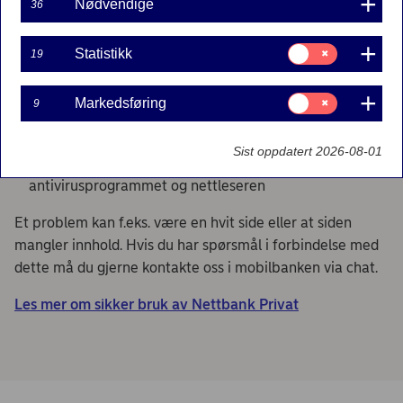
Nødvendige
36
oversikt under over operativsystemer og nettlesere.
Har du problemer med å logge inn i nettbanken eller få
Samtykke
Statistikk
19
til:
utført tjenester?
Statistikk
Samtykke
Oppdater antivirusprogram og nettleser til nyeste
Markedsføring
9
til:
versjon
Markedsføring
Sist oppdatert 2026-08-01
Kontroller at Nordeas nettsteder er tillatt i
antivirusprogrammet og nettleseren
Et problem kan f.eks. være en hvit side eller at siden
mangler innhold. Hvis du har spørsmål i forbindelse med
dette må du gjerne kontakte oss i mobilbanken via chat.
Les mer om sikker bruk av Nettbank Privat