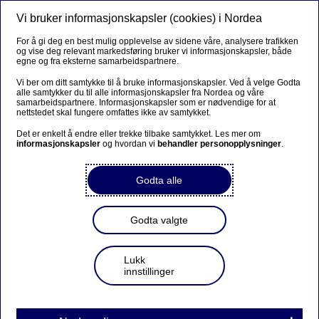
Vi bruker informasjonskapsler (cookies) i Nordea
Meny
Søk
Logg inn
For å gi deg en best mulig opplevelse av sidene våre, analysere trafikken
og vise deg relevant markedsføring bruker vi informasjonskapsler, både
Nettbank, mobilbank og BankID
egne og fra eksterne samarbeidspartnere.
Vi ber om ditt samtykke til å bruke informasjonskapsler. Ved å velge Godta
alle samtykker du til alle informasjonskapsler fra Nordea og våre
samarbeidspartnere. Informasjonskapsler som er nødvendige for at
Tekniske krav til bruk av våre
nettstedet skal fungere omfattes ikke av samtykket.
nettjenester eller problemer
Det er enkelt å endre eller trekke tilbake samtykket. Les mer om
informasjonskapsler
og hvordan vi
behandler personopplysninger
.
med innlogging og bruk
Godta alle
For å bruke nettbanken så trenger du en nettleser som
Godta valgte
for eksempel Chrome, Firefox, Edge eller Safari.
Vi anbefaler at du oppdaterer enheten til det nyeste
Lukk
operativsystemet, eller at du fremover bruker den nyeste
innstillinger
versjonen av Google Chrome, Firefox, Microsoft
Edge eller Safari når du bruker nettjenestene våre. Se