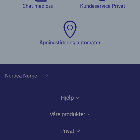
Chat med oss
Kundeservice Privat
Åpningstider og automater
Hjelp
Kundeservice
Våre produkter
Samtykke lånedokumentasjon
Daglig bruk
Privat
Gode råd om sikkerhet på nett
Nettbank og mobilbank