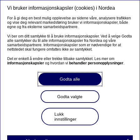
Vi bruker informasjonskapsler (cookies) i Nordea
Meny
Søk
Logg inn
For å gi deg en best mulig opplevelse av sidene våre, analysere trafikken
og vise deg relevant markedsføring bruker vi informasjonskapsler, både
Lån
egne og fra eksterne samarbeidspartnere.
Vi ber om ditt samtykke til å bruke informasjonskapsler. Ved å velge Godta
alle samtykker du til alle informasjonskapsler fra Nordea og våre
samarbeidspartnere. Informasjonskapsler som er nødvendige for at
Samtykke lånedokumentasjon
nettstedet skal fungere omfattes ikke av samtykket.
Det er enkelt å endre eller trekke tilbake samtykket. Les mer om
informasjonskapsler
og hvordan vi
behandler personopplysninger
.
Godta alle
Steg i prosessen
Godta valgte
Lukk
innstillinger