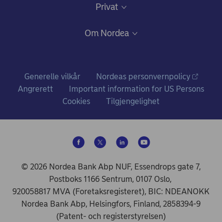
Daglig bruk
Privat
Gode råd om sikkerhet på nett
Nettbank og mobilbank
Bli kunde
Om Nordea
Ris, ros og klager
Kredittkort: Fleksibilitet og gode fordeler
Fagforbundstilbud
Hvem vi er
Bankkort
Ditt liv
Nordea i tall
Generelle vilkår
Nordeas personvernpolicy
Konto og betalinger
Prisliste for personkunder
Angrerett
Important information for US Persons
Nyheter og pressemeldinger
Cookies
Tilgjengelighet
Lån
Vilkår for personkunder
Ledige stillinger
Sparing og investering
Hvorfor stiller vi spørsmål?
Samfunnsansvar i Nordea
De vanligste spørsmålene om pensjon
Forsikring
© 2026 Nordea Bank Abp NUF, Essendrops gate 7,
Postboks 1166 Sentrum, 0107 Oslo,
Kundekonsepter
920058817 MVA (Foretaksregisteret), BIC: NDEANOKK
Bærekraftige valg
Nordea Bank Abp, Helsingfors, Finland, 2858394-9
(Patent- och registerstyrelsen)