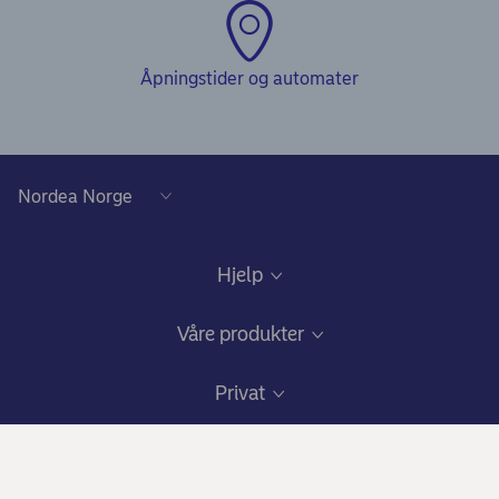
Åpningstider og automater
Hjelp
Kundeservice
Våre produkter
Samtykke lånedokumentasjon
Daglig bruk
Privat
Gode råd om sikkerhet på nett
Nettbank og mobilbank
Bli kunde
Om Nordea
Ris, ros og klager
Kredittkort: Fleksibilitet og gode fordeler
Fagforbundstilbud
Hvem vi er