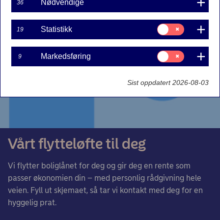
Nødvendige
36
Samtykke
Statistikk
19
til:
Statistikk
Samtykke
Markedsføring
9
til:
Markedsføring
Sist oppdatert 2026-08-03
Vårt flytteløfte til deg
Vi flytter boliglånet for deg og gir deg en rente som
passer økonomien din – med personlig rådgivning hele
veien. Fyll ut skjemaet, så tar vi kontakt med deg for en
hyggelig prat.