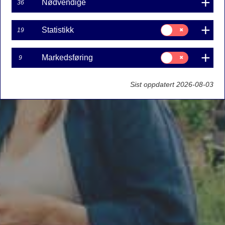
Nødvendige
36
Samtykke
Statistikk
19
til:
Statistikk
Samtykke
Markedsføring
9
til:
Markedsføring
Sist oppdatert 2026-08-03