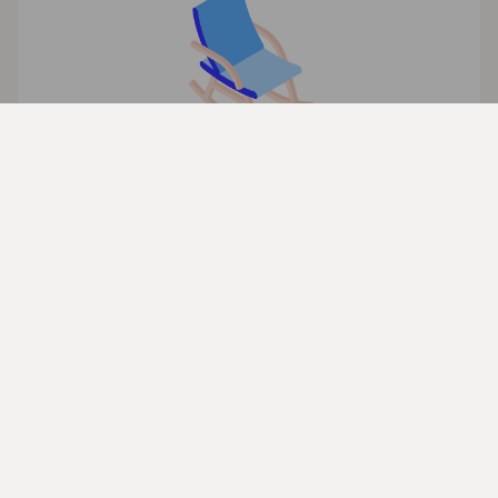
Du slipper å oppgi kortnummer, eller fylle ut lange
skjemaer for å fullføre kjøpet. Enkelt, raskt og
sikkert.
Del denne siden