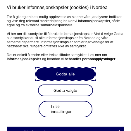
Vi bruker informasjonskapsler (cookies) i Nordea
Meny
Søk
Logg inn
For å gi deg en best mulig opplevelse av sidene våre, analysere trafikken
og vise deg relevant markedsføring bruker vi informasjonskapsler, både
egne og fra eksterne samarbeidspartnere.
Vi ber om ditt samtykke til å bruke informasjonskapsler. Ved å velge Godta
alle samtykker du til alle informasjonskapsler fra Nordea og våre
Finn ditt Unio-forbund
samarbeidspartnere. Informasjonskapsler som er nødvendige for at
nettstedet skal fungere omfattes ikke av samtykket.
Det er enkelt å endre eller trekke tilbake samtykket. Les mer om
informasjonskapsler
og hvordan vi
behandler personopplysninger
.
Finn ditt forbund
Godta alle
Velg forbundet ditt og gjør deg kjent med alle
Godta valgte
medlemsfordelene dine:
Lukk
Akademikerforbundet
innstillinger
Bibliotekarforbundet