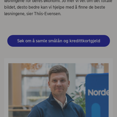
løsningene for deres økonomi. Jo mer vi vet om det totale
bildet, desto bedre kan vi hjelpe med å finne de beste
løsningene, sier Thiis-Evensen.
Søk om å samle smålån og kredittkortgjeld