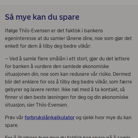
Så mye kan du spare
Ifølge Thiis-Evensen er det faktisk i bankens
egeninteresse at du samler lånene dine, noe som gjør det
enkelt for dem å tilby deg bedre vilkår:
– Ved å samle flere smålån i ett stort, gjør du det lettere
for banken å vurdere den samlede økonomiske
situasjonen din, noe som kan redusere vår risiko. Dermed
blir det enklere for oss å tilby deg bedre vilkår, som færre
gebyrer og lavere renter. Ikke nøl med å ta kontakt, så
finner vi den beste løsningen for deg og din økonomiske
situasjon, sier Thiis-Evensen.
Prøv vår
forbrukslånkalkulator
og sjekk hvor mye du kan
spare.
For å illustrere hvor mye du faktisk kan spare på å samle