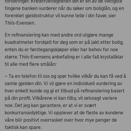
forsikringer. Kredittverdigheten din er en av de viktigste
tingene banken vurderer når du søker om boliglån, og en
forenklet gjeldsstruktur vil kunne telle i din favør, sier
Thiis-Evensen.
En refinansiering kan med andre ord utgjøre mange
kvadratmeter forskjell for deg som er på jakt etter bolig,
enten du er førstegangskjøper eller har behov for noe
større. Thiis-Evensens anbefaling er i alle fall krystallklar
til alle med flere smålån:
– Ta en telefon til oss og spør hvilke vilkår du kan få ved å
samle gjelden din. Vi vil gjøre en individuell vurdering av
hver enkelt kunde og gi et tilbud på refinansiering basert
på din profil. Vilkårene vi kan tilby, vil selvsagt variere
noe. Det jeg kan garantere, er at vi er svært
konkurransedyktige. Vi opplever at de fleste av kundene
våre blir positivt overrasket over hvor mye penger de
faktisk kan spare.