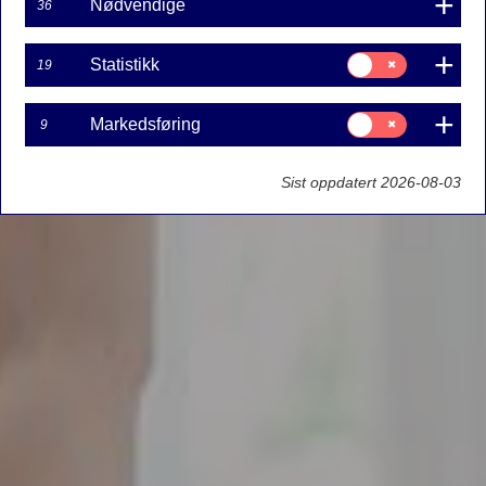
Nødvendige
36
Samtykke
Statistikk
19
til:
Statistikk
Samtykke
Markedsføring
9
til:
Markedsføring
Sist oppdatert 2026-08-03