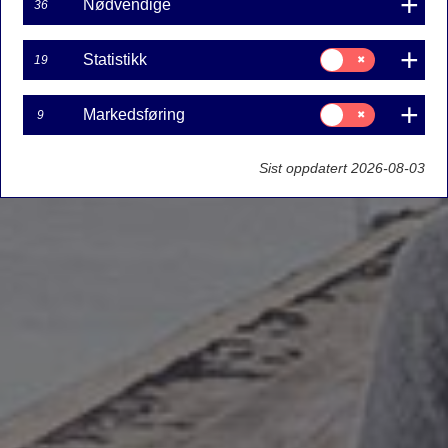
Nødvendige
36
Samtykke
Statistikk
19
til:
Statistikk
Samtykke
Markedsføring
9
til:
Markedsføring
Sist oppdatert 2026-08-03