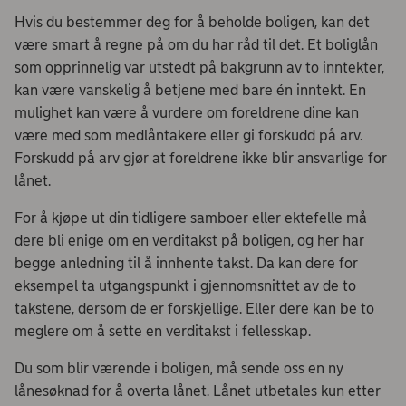
Hvis du bestemmer deg for å beholde boligen, kan det
være smart å regne på om du har råd til det. Et boliglån
som opprinnelig var utstedt på bakgrunn av to inntekter,
kan være vanskelig å betjene med bare én inntekt. En
mulighet kan være å vurdere om foreldrene dine kan
være med som medlåntakere eller gi forskudd på arv.
Forskudd på arv gjør at foreldrene ikke blir ansvarlige for
lånet.​
For å kjøpe ut din tidligere samboer eller ektefelle må
dere bli enige om en verditakst på boligen, og her har
begge anledning til å innhente takst. Da kan dere for
eksempel ta utgangspunkt i gjennomsnittet av de to
takstene, dersom de er forskjellige. Eller dere kan be to
meglere om å sette en verditakst i fellesskap. ​
Du som blir værende i boligen, må sende oss en ny
lånesøknad for å overta lånet. Lånet utbetales kun etter