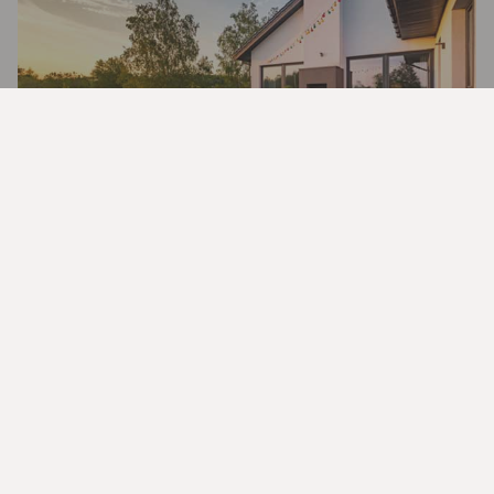
PrivatMegleren er Nordeas
Eiendomsmegler
Del denne siden