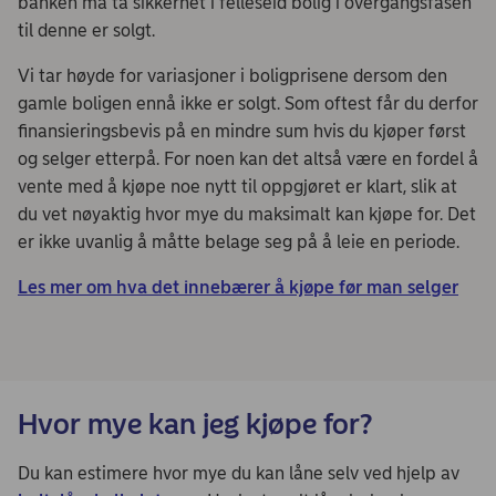
banken må ta sikkerhet i felleseid bolig i overgangsfasen
til denne er solgt.
Vi tar høyde for variasjoner i boligprisene dersom den
gamle boligen ennå ikke er solgt. Som oftest får du derfor
finansieringsbevis på en mindre sum hvis du kjøper først
og selger etterpå. For noen kan det altså være en fordel å
vente med å kjøpe noe nytt til oppgjøret er klart, slik at
du vet nøyaktig hvor mye du maksimalt kan kjøpe for. Det
er ikke uvanlig å måtte belage seg på å leie en periode. ​
Les mer om hva det innebærer å kjøpe før man selger
Hvor mye kan jeg kjøpe for?
Du kan estimere hvor mye du kan låne selv ved hjelp av